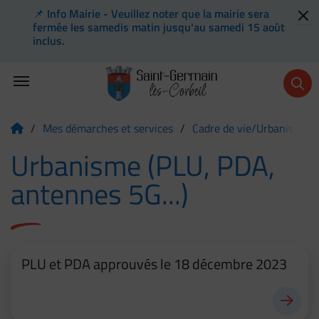
📌 Info Mairie - Veuillez noter que la mairie sera
Flash info
fermée les samedis matin jusqu'au samedi 15 août
inclus.
Menu de raccourcis
Retour à l'accueil
/
Mes démarches et services
/
Cadre de vie/Urbanisme
Page d'accueil du site
Urbanisme (PLU, PDA,
antennes 5G...)
PLU et PDA approuvés le 18 décembre 2023