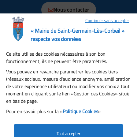
Nous contacter
Continuer sans accepter
Horaires
Lundi, Mardi, Jeudi, Vendredi : 08:30 à 12:15, 13:30 à
« Mairie de Saint-Germain-Lès-Corbeil »
17:30
respecte vos données
Mercredi : 08:30 à 12:00, 13:30 à 17:00
Ce site utilise des cookies nécessaires à son bon
Samedi : 08:30 à 12:00
fonctionnement, ils ne peuvent être paramétrés.
Dimanche : fermé
Restons connectés
Vous pouvez en revanche paramétrer les cookies tiers
(réseaux sociaux, mesure d'audience anonyme, amélioration
de votre expérience utilisateur) ou modifier vos choix à tout
S’abonner à la newsletter
moment en cliquant sur le lien «Gestion des Cookies» situé
en bas de page.
Pour en savoir plus sur la «
Politique Cookies
»
Facebook
Instagram
YouTube
LinkedIn
Tout accepter