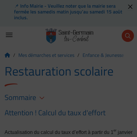
📌 Info Mairie - Veuillez noter que la mairie sera
Flash info
fermée les samedis matin jusqu'au samedi 15 août
inclus.
Menu de raccourcis
Retour à l'accueil
/
Mes démarches et services
/
Enfance & Jeunesse
/
Sc
Page d'accueil du site
Restauration scolaire
Sommaire
Attention ! Calcul du taux d'effort
er
Actualisation du calcul du taux d’effort à partir du 1
 janvier 