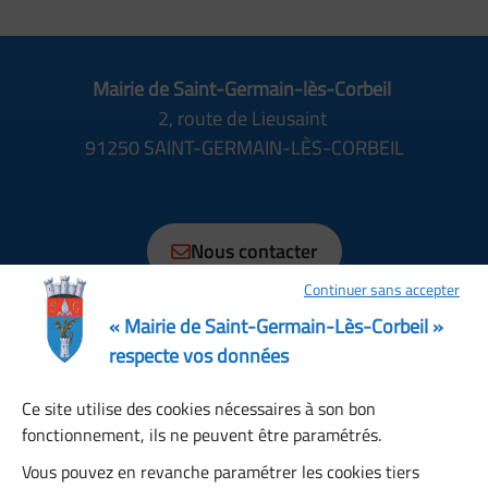
Mairie de Saint-Germain-lès-Corbeil
2, route de Lieusaint
91250 SAINT-GERMAIN-LÈS-CORBEIL
01 69 89 70 70
Nous contacter
Continuer sans accepter
Horaires
Lundi, Mardi, Jeudi, Vendredi : 08:30 à 12:15, 13:30 à
« Mairie de Saint-Germain-Lès-Corbeil »
17:30
respecte vos données
Mercredi : 08:30 à 12:00, 13:30 à 17:00
Ce site utilise des cookies nécessaires à son bon
Samedi : 08:30 à 12:00
fonctionnement, ils ne peuvent être paramétrés.
Dimanche : fermé
Restons connectés
Vous pouvez en revanche paramétrer les cookies tiers