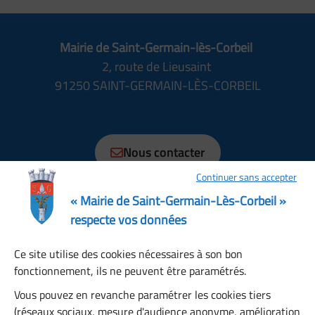
Mairie de Saint-Germain-lès-Corbeil
2, route de Lieusaint
91250 SAINT-GERMAIN-LÈS-CORBEIL
01 69 89 70 70
Nous contacter
Continuer sans accepter
Horaires
Lundi, Mardi, Jeudi, Vendredi : 08:30 à 12:15, 13:30 à
« Mairie de Saint-Germain-Lès-Corbeil »
17:30
respecte vos données
Mercredi : 08:30 à 12:00, 13:30 à 17:00
Ce site utilise des cookies nécessaires à son bon
Samedi : 08:30 à 12:00
fonctionnement, ils ne peuvent être paramétrés.
Dimanche : fermé
Restons connectés
Vous pouvez en revanche paramétrer les cookies tiers
(réseaux sociaux, mesure d'audience anonyme, amélioration