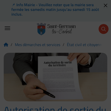
📌 Info Mairie - Veuillez noter que la mairie sera
Flash info
fermée les samedis matin jusqu'au samedi 15 août
inclus.
Menu de raccourcis
Retour à l'accueil
/
Mes démarches et services
/
État civil et citoyenneté
Page d'accueil du site
Image d'illustration de Autorisation de sortie du territoire
Autorisation de sortie du