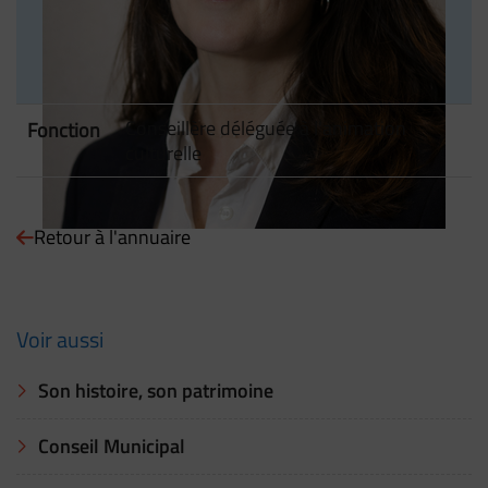
Contenu de la fiche d'annuaire
Conseillère déléguée à l'animation
Fonction
culturelle
Retour à l'annuaire
Voir aussi
Son histoire, son patrimoine
Conseil Municipal