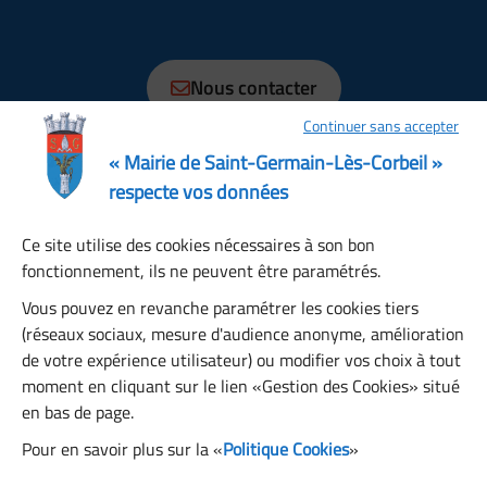
01 69 89 70 70
Nous contacter
Continuer sans accepter
Horaires
Lundi, Mardi, Jeudi, Vendredi : 08:30 à 12:15, 13:30 à
« Mairie de Saint-Germain-Lès-Corbeil »
17:30
respecte vos données
Mercredi : 08:30 à 12:00, 13:30 à 17:00
Ce site utilise des cookies nécessaires à son bon
Samedi : 08:30 à 12:00
fonctionnement, ils ne peuvent être paramétrés.
Dimanche : fermé
Restons connectés
Vous pouvez en revanche paramétrer les cookies tiers
(réseaux sociaux, mesure d'audience anonyme, amélioration
de votre expérience utilisateur) ou modifier vos choix à tout
S’abonner à la newsletter
moment en cliquant sur le lien «Gestion des Cookies» situé
en bas de page.
Pour en savoir plus sur la «
Politique Cookies
»
Facebook
Instagram
YouTube
LinkedIn