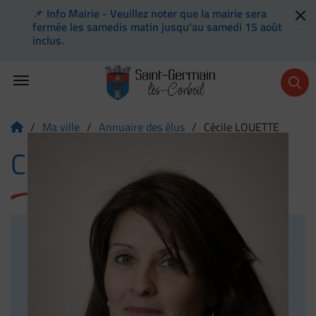
📌 Info Mairie - Veuillez noter que la mairie sera
Flash info
fermée les samedis matin jusqu'au samedi 15 août
inclus.
Menu de raccourcis
Retour à l'accueil
/
Ma ville
/
Annuaire des élus
/
Cécile LOUETTE
Page d'accueil du site
Cécile LOUETTE