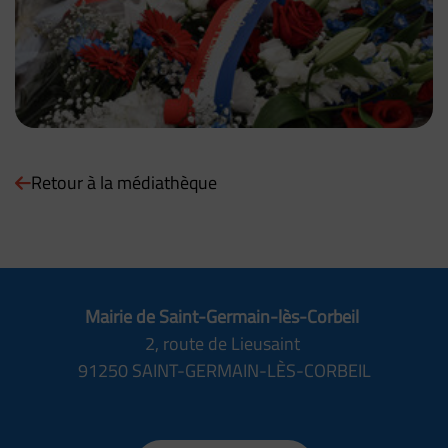
Retour à la médiathèque
Mairie de Saint-Germain-lès-Corbeil
2, route de Lieusaint
91250 SAINT-GERMAIN-LÈS-CORBEIL
01 69 89 70 70