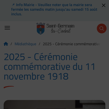
📌 Info Mairie - Veuillez noter que la mairie sera
Flash info
fermée les samedis matin jusqu'au samedi 15 août
inclus.
Menu de raccourcis
Retour à l'accueil
/
Médiathèque
/
2025 - Cérémonie commémorative du 
Page d'accueil du site
2025 - Cérémonie
commémorative du 11
novembre 1918