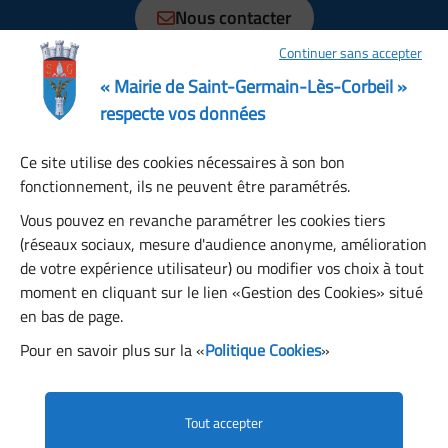
Nous contacter
Continuer sans accepter
Horaires
Lundi, Mardi, Jeudi, Vendredi : 08:30 à 12:15, 13:30 à
« Mairie de Saint-Germain-Lès-Corbeil »
17:30
respecte vos données
Mercredi : 08:30 à 12:00, 13:30 à 17:00
Ce site utilise des cookies nécessaires à son bon
Samedi : 08:30 à 12:00
fonctionnement, ils ne peuvent être paramétrés.
Dimanche : fermé
Restons connectés
Vous pouvez en revanche paramétrer les cookies tiers
(réseaux sociaux, mesure d'audience anonyme, amélioration
de votre expérience utilisateur) ou modifier vos choix à tout
S’abonner à la newsletter
moment en cliquant sur le lien «Gestion des Cookies» situé
en bas de page.
Pour en savoir plus sur la «
Politique Cookies
»
Facebook
Instagram
YouTube
LinkedIn
Tout accepter
Mentions légales
Accessibilité
Plan du site