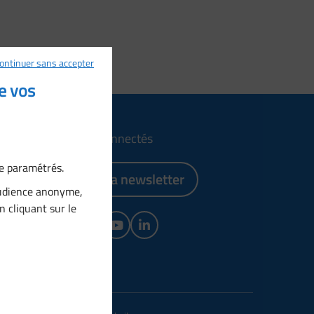
ontinuer sans accepter
e vos
Restons connectés
re paramétrés.
S’abonner à la newsletter
audience anonyme,
n cliquant sur le
Facebook
Instagram
YouTube
LinkedIn