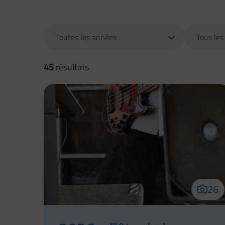
Année
Type
45
résultats
Liste des vidéos et gale
26