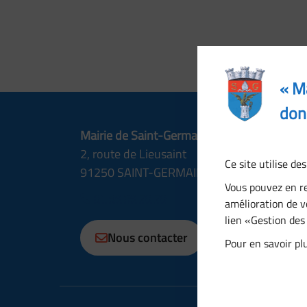
« M
don
Mairie de Saint-Germain-lès-Corbeil
2, route de Lieusaint
Ce site utilise d
91250 SAINT-GERMAIN-LÈS-CORBEIL
Vous pouvez en r
01 69 89 70 70
amélioration de v
lien «Gestion des
Nous contacter
Pour en savoir plu