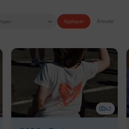
Appliquer
Annuler
ries
42