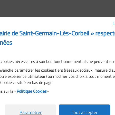
C
airie de Saint-Germain-Lès-Corbeil » respect
nées
Horaires
Lundi, Mardi, Jeudi, Vendredi : 08:30 à 12:15,
es cookies nécessaires à son bon fonctionnement, ils ne peuvent êt
13:30 à 17:30
evanche paramétrer les cookies tiers (réseaux sociaux, mesure d'
Mercredi : 08:30 à 12:00, 13:30 à 17:00
otre expérience utilisateur) ou modifier vos choix à tout moment e
Samedi : 08:30 à 12:00
 Cookies» situé en bas de page.
Dimanche : fermé
s sur la «
Politique Cookies
»
Paramétrer
Tout accepter