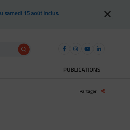
au samedi 15 août inclus.
Recherche
Facebook
Instagram
YouTube
LinkedIn
PUBLICATIONS
Liste des liens 
Partager