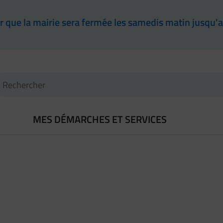
ter que la mairie sera fermée les samedis matin jusqu'
l
(Mot(s) clés de minimum 3 caractères)
Recherche
MES DÉMARCHES ET SERVICES