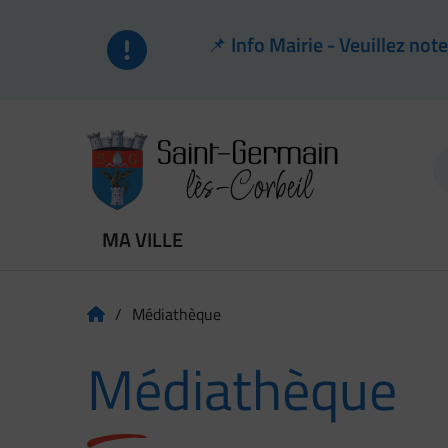
Flash info
📌 Info Mairie - Veuillez no
Menu de raccourcis
Retour à l'accuei
MA VILLE
/
Médiathèque
Page d'accueil du site
Médiathèque