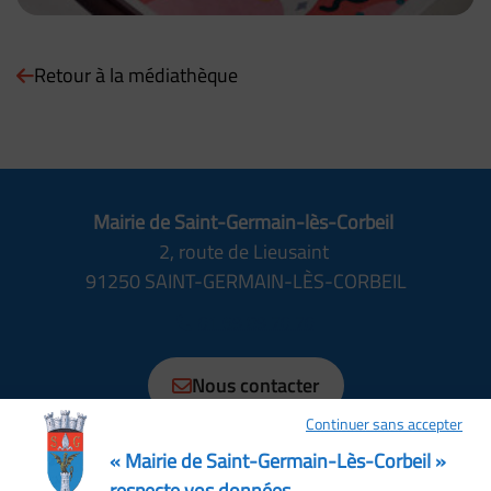
Retour à la médiathèque
Mairie de Saint-Germain-lès-Corbeil
2, route de Lieusaint
91250 SAINT-GERMAIN-LÈS-CORBEIL
01 69 89 70 70
Nous contacter
Continuer sans accepter
Horaires
Lundi, Mardi, Jeudi, Vendredi : 08:30 à 12:15, 13:30 à
« Mairie de Saint-Germain-Lès-Corbeil »
17:30
respecte vos données