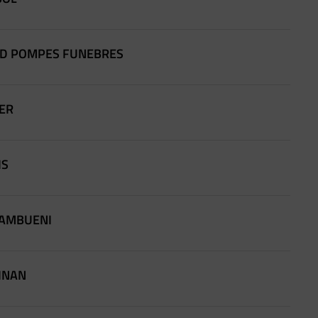
AUD POMPES FUNEBRES
GER
IS
-MAMBUENI
BINAN