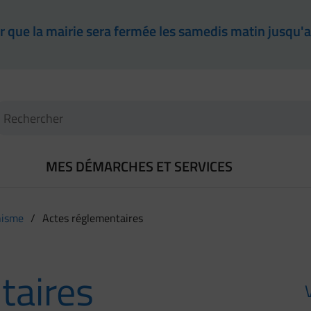
ter que la mairie sera fermée les samedis matin jusqu'
l
(Mot(s) clés de minimum 3 caractères)
Recherche
MES DÉMARCHES ET SERVICES
nisme
/
Actes réglementaires
taires