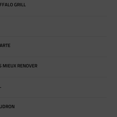
UFFALO GRILL
UARTE
SAS MIEUX RENOVER
L
GAUDRON