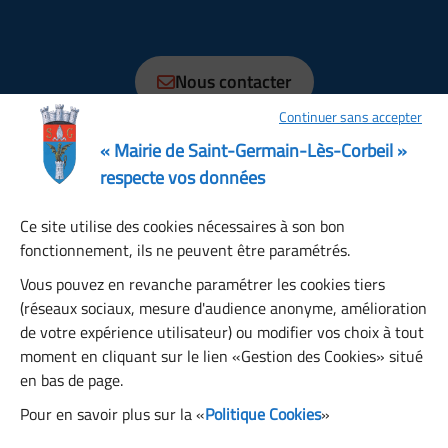
01 69 89 70 70
Nous contacter
Continuer sans accepter
Horaires
Lundi, Mardi, Jeudi, Vendredi : 08:30 à 12:15, 13:30 à
« Mairie de Saint-Germain-Lès-Corbeil »
17:30
respecte vos données
Mercredi : 08:30 à 12:00, 13:30 à 17:00
Ce site utilise des cookies nécessaires à son bon
Samedi : 08:30 à 12:00
fonctionnement, ils ne peuvent être paramétrés.
Dimanche : fermé
Restons connectés
Vous pouvez en revanche paramétrer les cookies tiers
(réseaux sociaux, mesure d'audience anonyme, amélioration
de votre expérience utilisateur) ou modifier vos choix à tout
S’abonner à la newsletter
moment en cliquant sur le lien «Gestion des Cookies» situé
en bas de page.
Pour en savoir plus sur la «
Politique Cookies
»
Facebook
Instagram
YouTube
LinkedIn