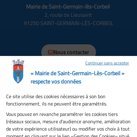
Mairie de Saint-Germain-lès-Corbeil
2, route de Lieusaint
91250 SAINT-GERMAIN-LÈS-CORBEIL
01 69 89 70 70
Nous contacter
Continuer sans accepter
Horaires
Lundi, Mardi, Jeudi, Vendredi : 08:30 à 12:15, 13:30 à
« Mairie de Saint-Germain-Lès-Corbeil »
17:30
respecte vos données
Mercredi : 08:30 à 12:00, 13:30 à 17:00
Ce site utilise des cookies nécessaires à son bon
Samedi : 08:30 à 12:00
fonctionnement, ils ne peuvent être paramétrés.
Dimanche : fermé
Restons connectés
Vous pouvez en revanche paramétrer les cookies tiers
(réseaux sociaux, mesure d'audience anonyme, amélioration
de votre expérience utilisateur) ou modifier vos choix à tout
S’abonner à la newsletter
moment en cliquant sur le lien «Gestion des Cookies» situé