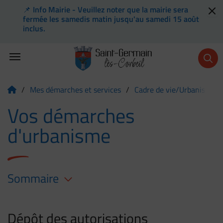
📌 Info Mairie - Veuillez noter que la mairie sera
Flash info
fermée les samedis matin jusqu'au samedi 15 août
inclus.
Menu de raccourcis
Retour à l'accueil
/
Mes démarches et services
/
Cadre de vie/Urbanisme
Page d'accueil du site
Vos démarches
d'urbanisme
Sommaire
Dépôt des autorisations